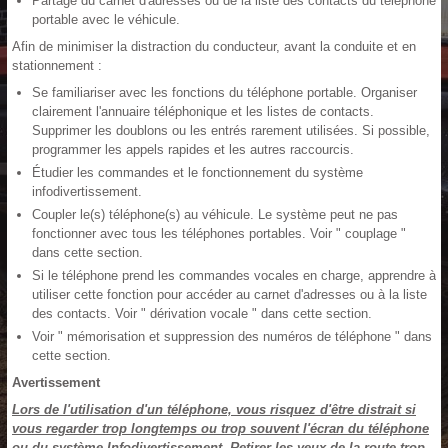
Partage du carnet d'adresses ou de la liste des contacts du téléphone
portable avec le véhicule.
Afin de minimiser la distraction du conducteur, avant la conduite et en
stationnement :
Se familiariser avec les fonctions du téléphone portable. Organiser
clairement l'annuaire téléphonique et les listes de contacts.
Supprimer les doublons ou les entrés rarement utilisées. Si possible,
programmer les appels rapides et les autres raccourcis.
Étudier les commandes et le fonctionnement du système
infodivertissement.
Coupler le(s) téléphone(s) au véhicule. Le système peut ne pas
fonctionner avec tous les téléphones portables. Voir " couplage "
dans cette section.
Si le téléphone prend les commandes vocales en charge, apprendre à
utiliser cette fonction pour accéder au carnet d'adresses ou à la liste
des contacts. Voir " dérivation vocale " dans cette section.
Voir " mémorisation et suppression des numéros de téléphone " dans
cette section.
Avertissement
Lors de l'utilisation d'un téléphone, vous risquez d'être distrait si
vous regarder trop longtemps ou trop souvent l'écran du téléphone
ou du système Infodivertissement. Retirer les yeux de la route trop