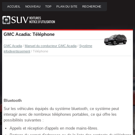
ACCUEIL
NOUVEAU
TOP
PLAN DU SITE
RECHERCHE
GMC Acadia: Téléphone
GMC Acadia
/
Manuel du conducteur GMC Acadia
/
Système
infodivertissement
/ Téléphone
Bluetooth
Sur les véhicules équipés du système bluetooth, ce système peut
interagir avec de nombreux téléphones portables, ce qui offre les
possibilités suivantes :
Appels et réception d'appels en mode mains-libres.