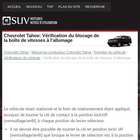
ACCUEIL
NOUVEAU
TOP
PLAN DU SITE
RECHERCHE
Chevrolet Tahoe: Vérification du blocage de
la boîte de vitesses à l'allumage
Chevrolet Tahoe
/
Manuel du conducteur Chevrolet Tahoe
/
Entretien du véhicule
/
Vérifications du véhicule
/ Vérification du blocage de la boîte de vitesses à l'allumage
Le véhicule étant stationné et le frein de stationnement étant appliqué,
essayez de tourner la clé de contact à la position lock/off
(verrouillage/arrêt) à chaque position du levier sélecteur.
Il ne devrait être possible de tourner la clé en position lock/ off
(verrouillage/arrêt) que lorsque le levier de sélection est à la position