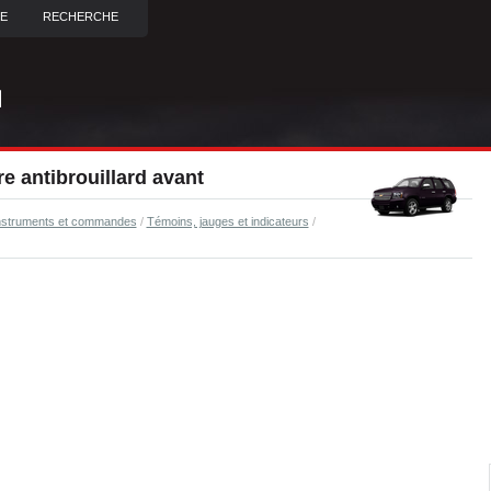
TE
RECHERCHE
e antibrouillard avant
nstruments et commandes
/
Témoins, jauges et indicateurs
/