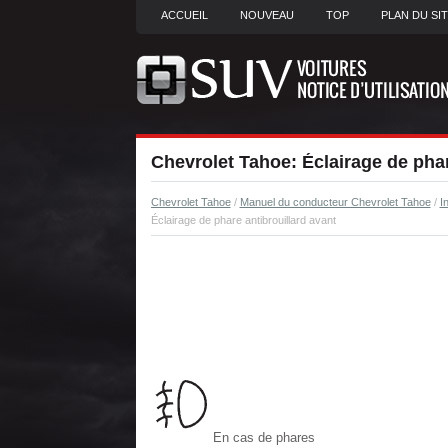
ACCUEIL
NOUVEAU
TOP
PLAN DU SI
Chevrolet Tahoe: Éclairage de phar
Chevrolet Tahoe
/
Manuel du conducteur Chevrolet Tahoe
/
I
Éclairage de phare antibrouillard avant
En cas de phares