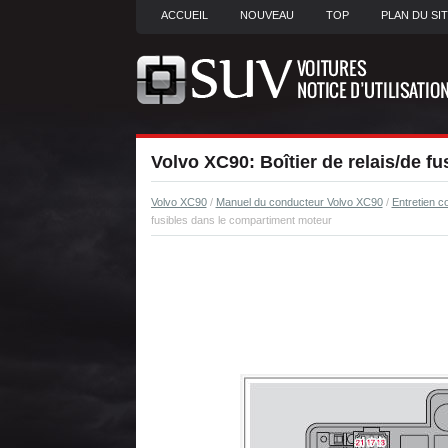
ACCUEIL
NOUVEAU
TOP
PLAN DU SI
Volvo XC90: Boîtier de relais/de f
Volvo XC90
/
Manuel du conducteur Volvo XC90
/
Entretien co
fusibles dans le compartiment moteur