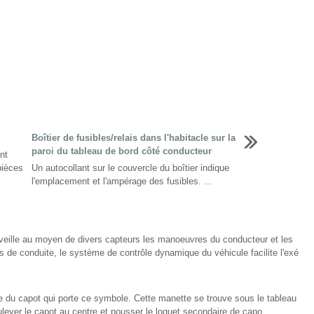
Boîtier de fusibles/relais dans l'habitacle sur la
paroi du tableau de bord côté conducteur
nt
pièces
Un autocollant sur le couvercle du boîtier indique
l'emplacement et l'ampérage des fusibles. ...
eille au moyen de divers capteurs les manoeuvres du conducteur et les
de conduite, le système de contrôle dynamique du véhicule facilite l'exé
ure du capot qui porte ce symbole. Cette manette se trouve sous le tableau
ulever le capot au centre et pousser le loquet secondaire de capo ...