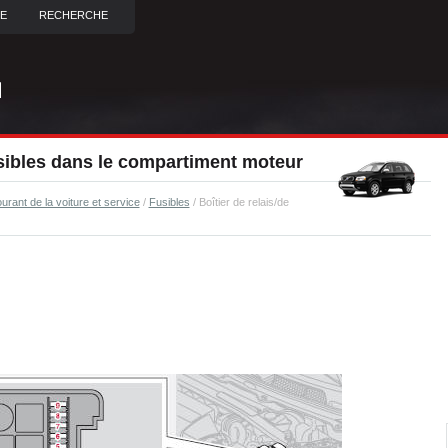
TE
RECHERCHE
usibles dans le compartiment moteur
urant de la voiture et service
/
Fusibles
/ Boîtier de relais/de