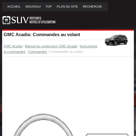
ACCUEIL
NOUVEAU
TOP
PLAN DU SITE
RECHERCHE
GMC Acadia: Commandes au volant
GMC Acadia
/
Manuel du conducteur GMC Acadia
/
Instruments
et commandes
/
Commandes
/ Commandes au volant