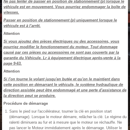
Ne pas tenter de passer en position de stationnement (p) lorsque le
véhicule est en mouvement. Vous pourriez endommager la boîte de
vitesses.
Passer en position de stationnement (p) uniquement lorsque le
véhicule est à l'arrêt.
Attention
Si vous ajoutez des pièces électriques ou des accessoires, vous
pourriez modifier le fonctionnement du moteur. Tout dommage
causé par ces pièces ou accessoires ne sont pas couverts par la
garantie du Véhicule. Lr à équipement électrique après-vente à la
page 9-63.
Attention
Si l'on tourne le volant jusqu'en butée et qu'on le maintient dans
cette position en démarrant le véhicule, le système hydraulique de
direction assistée peut être endommagé et une perte d'assistance de
la direction peut se produire.
Procédure de démarrage
Sans le pied sur l'accélérateur, tourner la clé en position start
(démarrage). Lorsque le moteur démarre, relâcher la clé. Le régime du
ralenti diminuera au fur et à mesure que le moteur se réchauffe. Ne
pas lancer le Moteur immédiatement après le démarrage. Utiliser le