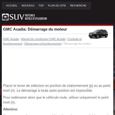
ACCUEIL
NOUVEAU
TOP
PLAN DU SITE
RECHERCHE
GMC Acadia: Démarrage du moteur
GMC Acadia
/
Manuel du conducteur GMC Acadia
/
Conduite et
fonctionnement
/
Démarrage et fonctionnement
/ Démarrage du moteur
Placer le levier de sélection en position de stationnement (p) ou au point
mort (n). Le démarrage à toute autre position est impossible.
Pour redémarrer alors que le véhicule roule, utiliser uniquement le point
mort (n).
Attention