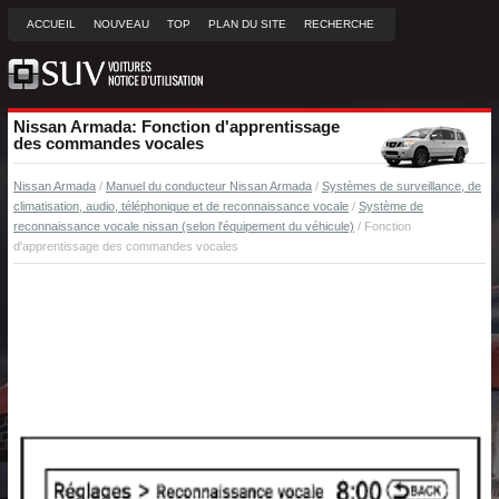
ACCUEIL
NOUVEAU
TOP
PLAN DU SITE
RECHERCHE
Nissan Armada: Fonction d'apprentissage
des commandes vocales
Nissan Armada
/
Manuel du conducteur Nissan Armada
/
Systèmes de surveillance, de
climatisation, audio, téléphonique et de reconnaissance vocale
/
Système de
reconnaissance vocale nissan (selon l'équipement du véhicule)
/ Fonction
d'apprentissage des commandes vocales