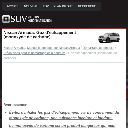
ACCUEIL
NOUVEAU
TOP
PLAN DU SITE
RECHERCHE
Nissan Armada: Gaz d'échappement
(monoxyde de carbone)
Nissan Armada
/
Manuel du conducteur Nissan Armada
/
Démarrage et conduite
/
Précautions pour le démarrage et la conduite
/ Gaz d'échappement (monoxyde de
carbone)
Avertissement
Évitez d'inhaler les gaz d'échappement, car ils contiennent du
monoxyde de carbone, une substance incolore et inodore.
Le monoxyde de carbone est un produit dangereux qui peut