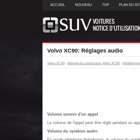
ACCUEIL
NOUVEAU
TOP
PLAN DU SI
Volvo XC90: Réglages audio
Volvo XC90
/
Manuel du conducteur Volvo XC90
/
Infotainmen
Volume sonore d'un appel
Le volume de l'appel peut être réglé pendant un ap
Volume du système audio
En mode téléphone (telephone), le volume du syst