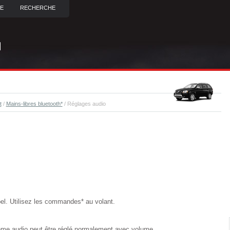
TE
RECHERCHE
t
/
Mains-libres bluetooth*
/ Réglages audio
pel. Utilisez les commandes* au volant.
ème audio peut être réglé normalement avec volume.