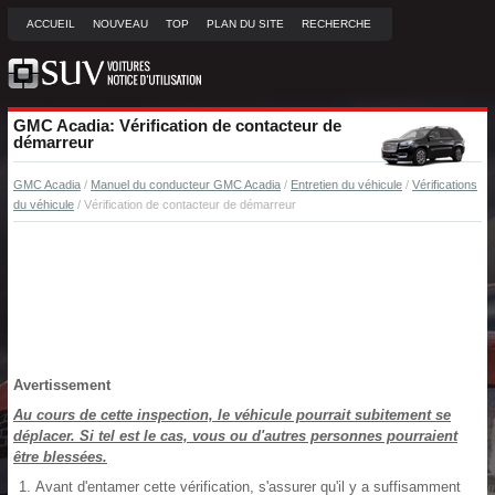
ACCUEIL
NOUVEAU
TOP
PLAN DU SITE
RECHERCHE
GMC Acadia: Vérification de contacteur de
démarreur
GMC Acadia
/
Manuel du conducteur GMC Acadia
/
Entretien du véhicule
/
Vérifications
du véhicule
/ Vérification de contacteur de démarreur
Avertissement
Au cours de cette inspection, le véhicule pourrait subitement se
déplacer. Si tel est le cas, vous ou d'autres personnes pourraient
être blessées.
Avant d'entamer cette vérification, s'assurer qu'il y a suffisamment