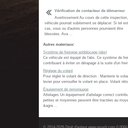
Vérification de contacteur de démarreur
Avertissement Au cours de cette inspection,
véhicule pourrait subitement se déplacer. Si tel est
cas, vous ou d'autres personnes pourraient être
blessées. Ava ...
Autres materiaux:
Système de freinage antiblocage (abs)
Ce véhicule est équipé de l'abs. Ce système de fre
contribuant à éviter un dérapage à la suite d'un fr
Réglage du volant
Pour régler le volant de direction : Maintenir le volan
levier pour verrouiller le volant en place. Volant rétra
Équipement de remorquage
Attelages Un équipement d'attelage correct contrib
petites et moyennes peuvent être tractées au moye
&agra ...
© 2014-2026 Droit d'auteur www.gsuvfr.com 0.0066