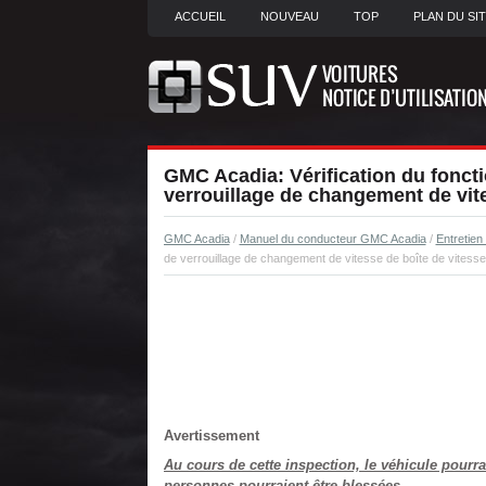
ACCUEIL
NOUVEAU
TOP
PLAN DU SI
GMC Acadia: Vérification du fonc
verrouillage de changement de vit
GMC Acadia
/
Manuel du conducteur GMC Acadia
/
Entretien
de verrouillage de changement de vitesse de boîte de vitess
Avertissement
Au cours de cette inspection, le véhicule pourrai
personnes pourraient être blessées.