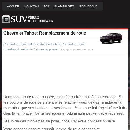
ACCUEIL
NOUVEAU
TOP
PLAN DU SITE
RECHERCHE
Chevrolet Tahoe: Remplacement de roue
Chevrolet Tahoe
/
Manuel du conducteur Chevrolet Tahoe
/
Entretien du véhicule
/
Roues et pneus
/ Remplacement de roue
Remplacer toute roue faussée, fissurée ou très rouillée ou corrodée. Si
les boulons de roue persistent à se relâcher, vous devrez remplacer la
roue ainsi que ses boulons et ses écrous. Si la roue fait l'objet d'une fuite
d'air, la remplacer. Certaines roues en Aluminium peuvent être réparées.
Si l'un de ces problèmes se pose, consulter votre concessionnaire.
Votre concessionnaire connaît le type de roue nécessaire.