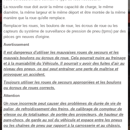
La nouvelle roue doit avoir la même capacité de charge, le même
diamètre, la même largeur et le même déport et être montée de la même
manière que la roue qu'elle remplace.
Remplacer les roues, les boulons de roue, les écrous de roue ou les
capteurs du système de surveillance de pression de pneu (tpms) par des
pièces gm neuves d'origine.
Avertissement
Il est dangereux d'utiliser les mauvaises roues de secours et les
mauvais boulons ou écrous de roue. Cela pourrait nuire au freinage
et à la maniabilité du Véhicule. Il pourrait y avoir des fuites d'air au
niveau des pneus, ce qui peut entraîner une perte de maîtrise et
provoquer un accident.
Toujours utiliser les roues de secours appropriées et les boulons
ou écrous de roues corrects.
Attention
Un roue incorrecte peut causer des problèmes de durée de vie de
palier, de refroidissement des freins, de calibrage de compteur de
vitesse ou de totalisateur, de portée des projecteurs, de hauteur de
pare-chocs, de garde au sol du véhicule et espace entre les pneus
ou les chaînes de pneu par rapport à la carrosserie et au châssis.