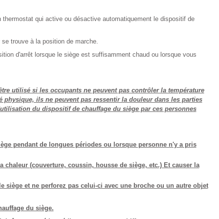
 thermostat qui active ou désactive automatiquement le dispositif de
se trouve à la position de marche.
ition d'arrêt lorsque le siège est suffisamment chaud ou lorsque vous
être utilisé si les occupants ne peuvent pas contrôler la température
é physique, ils ne peuvent pas ressentir la douleur dans les parties
'utilisation du dispositif de chauffage du siège par ces personnes
 siège pendant de longues périodes ou lorsque personne n'y a pris
la chaleur (couverture, coussin, housse de siège, etc.) Et causer la
e siège et ne perforez pas celui-ci avec une broche ou un autre objet
hauffage du siège.