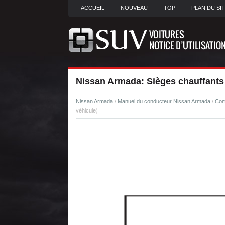
ACCUEIL
NOUVEAU
TOP
PLAN DU SI
Nissan Armada: Sièges chauffants 
Nissan Armada
/
Manuel du conducteur Nissan Armada
/
Com
véhicule)