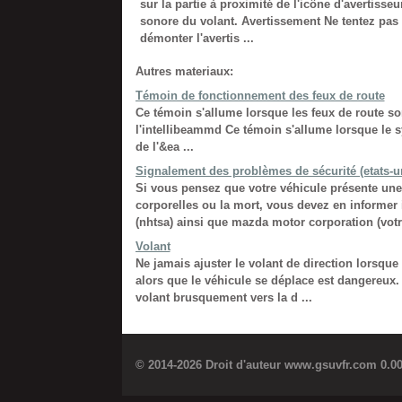
sur la partie à proximité de l'icône d'avertisseu
sonore du volant. Avertissement Ne tentez pas
démonter l'avertis ...
Autres materiaux:
Témoin de fonctionnement des feux de route
Ce témoin s'allume lorsque les feux de route son
l'intellibeammd Ce témoin s'allume lorsque le 
de l'&ea ...
Signalement des problèmes de sécurité (etats-u
Si vous pensez que votre véhicule présente une
corporelles ou la mort, vous devez en informer 
(nhtsa) ainsi que mazda motor corporation (votre
Volant
Ne jamais ajuster le volant de direction lorsque 
alors que le véhicule se déplace est dangereux.
volant brusquement vers la d ...
© 2014-2026 Droit d'auteur www.gsuvfr.com 0.0