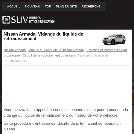
ACCUEIL
NOUVEAU
TOP
PLAN DU SITE
RECHERCHE
Nissan Armada: Vidange du liquide de
refroidissement
Nissan Armada
/
Manuel du conducteur Nissan Armada
/
Entretien et interventions du
propriétaire
/
Circuit de refroidissement du moteur
/ Vidange du liquide de
refroidissement
Vous pouvez faire appel à un concessionnaire nissan pour procéder à la
vidange du liquide de refroidissement du moteur de votre véhicule.
Cette procédure d'entretien est décrite dans le manuel de réparation
nissan.