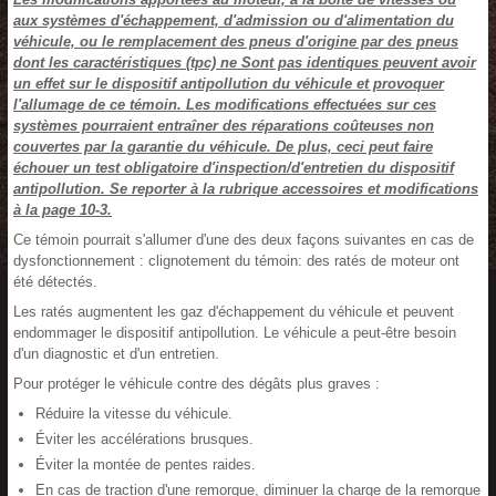
aux systèmes d'échappement, d'admission ou d'alimentation du
véhicule, ou le remplacement des pneus d'origine par des pneus
dont les caractéristiques (tpc) ne Sont pas identiques peuvent avoir
un effet sur le dispositif antipollution du véhicule et provoquer
l'allumage de ce témoin. Les modifications effectuées sur ces
systèmes pourraient entraîner des réparations coûteuses non
couvertes par la garantie du véhicule. De plus, ceci peut faire
échouer un test obligatoire d'inspection/d'entretien du dispositif
antipollution. Se reporter à la rubrique accessoires et modifications
à la page 10-3.
Ce témoin pourrait s'allumer d'une des deux façons suivantes en cas de
dysfonctionnement : clignotement du témoin: des ratés de moteur ont
été détectés.
Les ratés augmentent les gaz d'échappement du véhicule et peuvent
endommager le dispositif antipollution. Le véhicule a peut-être besoin
d'un diagnostic et d'un entretien.
Pour protéger le véhicule contre des dégâts plus graves :
Réduire la vitesse du véhicule.
Éviter les accélérations brusques.
Éviter la montée de pentes raides.
En cas de traction d'une remorque, diminuer la charge de la remorque