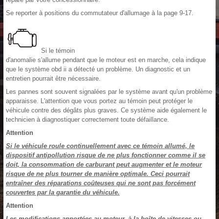
Se reporter à positions du commutateur d'allumage à la page 9-17.
Si le témoin
d'anomalie s'allume pendant que le moteur est en marche, cela indique
que le système obd ii a détecté un problème. Un diagnostic et un
entretien pourrait être nécessaire.
Les pannes sont souvent signalées par le système avant qu'un problème
apparaisse. L'attention que vous portez au témoin peut protéger le
véhicule contre des dégâts plus graves. Ce système aide également le
technicien à diagnostiquer correctement toute défaillance.
Attention
Si le véhicule roule continuellement avec ce témoin allumé, le
dispositif antipollution risque de ne plus fonctionner comme il se
doit, la consommation de carburant peut augmenter et le moteur
risque de ne plus tourner de manière optimale. Ceci pourrait
entraîner des réparations coûteuses qui ne sont pas forcément
couvertes par la garantie du véhicule.
Attention
Les modifications apportées au moteur, à la boîte de vitesses ou