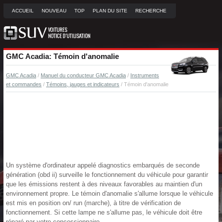
ACCUEIL
NOUVEAU
TOP
PLAN DU SITE
RECHERCHE
GMC Acadia: Témoin d'anomalie
GMC Acadia
/
Manuel du conducteur GMC Acadia
/
Instruments
et commandes
/
Témoins, jauges et indicateurs
/ Témoin d'anomalie
Un système d'ordinateur appelé diagnostics embarqués de seconde
génération (obd ii) surveille le fonctionnement du véhicule pour garantir
que les émissions restent à des niveaux favorables au maintien d'un
environnement propre. Le témoin d'anomalie s'allume lorsque le véhicule
est mis en position on/ run (marche), à titre de vérification de
fonctionnement. Si cette lampe ne s'allume pas, le véhicule doit être
réparé par votre concessionnaire.