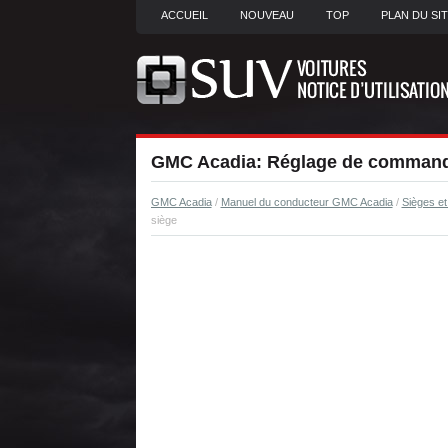
ACCUEIL
NOUVEAU
TOP
PLAN DU SI
GMC Acadia: Réglage de commande
GMC Acadia
/
Manuel du conducteur GMC Acadia
/
Sièges et
siège