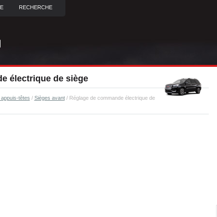
TE
RECHERCHE
 électrique de siège
 appuis-têtes
/
Sièges avant
/ Réglage de commande électrique de